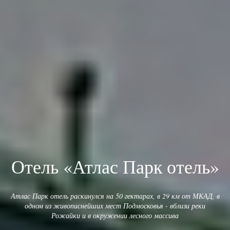
Отель «Атлас Парк отель»
Атлас Парк отель раскинулся на 50 гектарах, в 29 км от МКАД, в
одном из живописнейших мест Подмосковья - вблизи реки
Рожайки и в окружении лесного массива